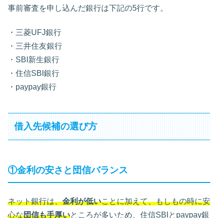
事前審査を申し込んだ銀行は下記の5行です。
・三菱UFJ銀行
・三井住友銀行
・SBI新生銀行
・住信SBI銀行
・paypay銀行
借入先候補の選び方
①金利の安さと団信バランス
ネット銀行は、
金利が低い
ことに加えて、もしもの時に安
心な
団信も手厚い
ところが多いため、住信SBIとpaypay銀