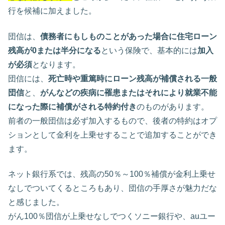
行を候補に加えました。
団信は、
債務者にもしものことがあった場合に住宅ローン
残高が0または半分になる
という保険で、基本的には
加入
が必須
となります。
団信には、
死亡時や重篤時にローン残高が補償される一般
団信
と、
がんなどの疾病に罹患またはそれにより就業不能
になった際に補償がされる特約付き
のものがあります。
前者の一般団信は必ず加入するもので、後者の特約はオプ
ションとして金利を上乗せすることで追加することができ
ます。
ネット銀行系では、残高の50％～100％補償が金利上乗せ
なしでついてくるところもあり、団信の手厚さが魅力だな
と感じました。
がん100％団信が上乗せなしでつくソニー銀行や、auユー