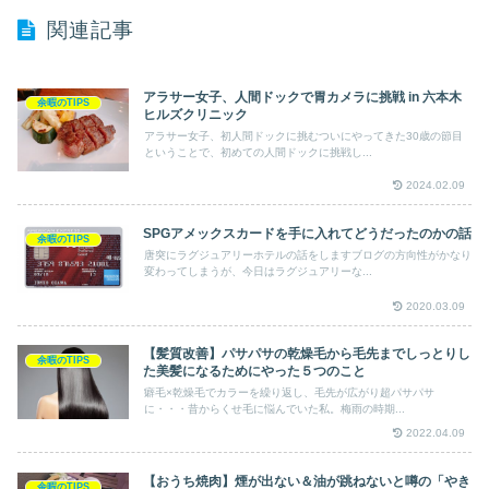
関連記事
アラサー女子、人間ドックで胃カメラに挑戦 in 六本木
余暇のTIPS
ヒルズクリニック
アラサー女子、初人間ドックに挑むついにやってきた30歳の節目
ということで、初めての人間ドックに挑戦し...
2024.02.09
SPGアメックスカードを手に入れてどうだったのかの話
余暇のTIPS
唐突にラグジュアリーホテルの話をしますブログの方向性がかなり
変わってしまうが、今日はラグジュアリーな...
2020.03.09
【髪質改善】パサパサの乾燥毛から毛先までしっとりし
余暇のTIPS
た美髪になるためにやった５つのこと
癖毛×乾燥毛でカラーを繰り返し、毛先が広がり超パサパサ
に・・・昔からくせ毛に悩んでいた私。梅雨の時期...
2022.04.09
【おうち焼肉】煙が出ない＆油が跳ねないと噂の「やき
余暇のTIPS