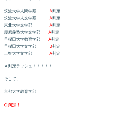
筑波大学人間学類
A
判定
筑波大学人文学類
A
判定
東北大学文学部
A
判定
慶應義塾大学文学部
A
判定
早稲田大学教育学部
A
判定
早稲田大学文学部
B
判定
上智大学文学部
A
判定
Ａ判定ラッシュ！！！！！
そして、
京都大学教育学部
C判定！