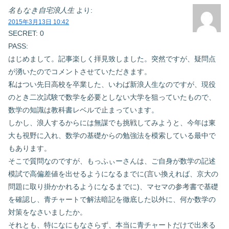
名もなき自宅浪人生
より:
2015年3月13日 10:42
SECRET: 0
PASS:
はじめまして。記事楽しく拝見致しました。突然ですが、疑問点
が湧いたのでコメントさせていただきます。
私はつい先日高校を卒業した、いわば新浪人生なのですが、現役
のとき二次試験で数学を必要としない大学を狙っていたもので、
数学の知識は教科書レベルで止まっています。
しかし、浪人するからには無謀でも挑戦してみようと、今年は東
大も視野に入れ、数学の基礎からの勉強法を模索している最中で
もあります。
そこで質問なのですが、もっふぃーさんは、ご自身が数学の記述
模試で高偏差値を出せるようになるまでに(言い換えれば、京大の
問題に取り掛かかれるようになるまでに)、マセマの参考書で基礎
を確認し、青チャートで解法暗記を徹底した以外に、何か数学の
対策をなさいましたか。
それとも、特になにもなさらず、本当に青チャートだけで出来る