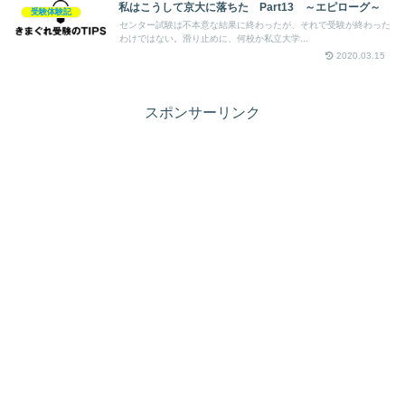
私はこうして京大に落ちた Part13 ～エピローグ～
受験体験記
センター試験は不本意な結果に終わったが、それで受験が終わった
わけではない。滑り止めに、何校か私立大学...
2020.03.15
スポンサーリンク