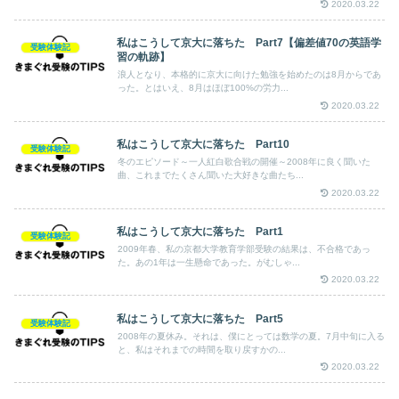
2020.03.22
私はこうして京大に落ちた Part7【偏差値70の英語学
受験体験記
習の軌跡】
浪人となり、本格的に京大に向けた勉強を始めたのは8月からであ
った。とはいえ、8月はほぼ100%の労力...
2020.03.22
私はこうして京大に落ちた Part10
受験体験記
冬のエピソード～一人紅白歌合戦の開催～2008年に良く聞いた
曲、これまでたくさん聞いた大好きな曲たち...
2020.03.22
私はこうして京大に落ちた Part1
受験体験記
2009年春、私の京都大学教育学部受験の結果は、不合格であっ
た。あの1年は一生懸命であった。がむしゃ...
2020.03.22
私はこうして京大に落ちた Part5
受験体験記
2008年の夏休み。それは、僕にとっては数学の夏。7月中旬に入る
と、私はそれまでの時間を取り戻すかの...
2020.03.22