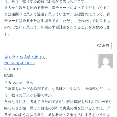
う。もう一捻りする必要はあるかと思っています。
浪人から数学を始める場合、青チャートによって土台をつくるこ
とは遠回りに思えて近道と思っています。基礎固めにとって、青
チャートは必要十分な学習量です。ただし、それだけで足りるも
のではないと思って、年間の学習計画をたてることをお勧めしま
す。
返信
名も無き自宅浪人生
より:
2015年3月24日 01:02
SECRET: 0
PASS:
＞もっふぃーさん
ご返事をいただき恐縮です。なるほど、やはり、予備校など、も
う一捻りの工夫が必要ですか。
自分なりに少し考えてみたのですが、解法暗記を8月までに一通り
終わらせた後、覚えた解法の試行と実践の場を設けるために、プ
ラチカのような参考書や、通信教材のＺ会を活用するというのは