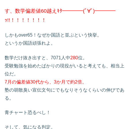
す、数学偏差値60越えｷﾀ━━━━(ﾟ∀ﾟ)━━━━
ｯ!!！！！！！！！
しかもover65！なぜか国語と並ぶという快挙。
というか国語頑張れよ。
数学だけ抜き出すと、7071人中
280
位。
受験勉強を始めたばかりの現役がいると考えても、相当上
位だ。
7月の偏差値30代から、3か月で約2倍。
塾の胡散臭い宣伝文句にでもなりそうなくらいの伸びであ
る。
青チャート恐るべし！
そして、気になる判定。