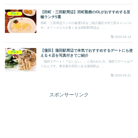
【田町・三田駅周辺】田町勤務のOLがおすすめする至
グルメ
極ランチ5選
田町・三田周辺ランチの厳選5店をご紹介慶応大学三田キャンパス
や、オフィスビルが多くある田町駅周辺は、...
2020.04.14
【蒲田】蒲田駅周辺で本気でおすすめするデートにも使
グルメ
える４店を写真付きでご紹介
「蒲田でデート！？ないない。」と思われた方、蒲田でデートはア
リなんです。東京都大田区にある蒲田駅は、...
2020.04.21
スポンサーリンク