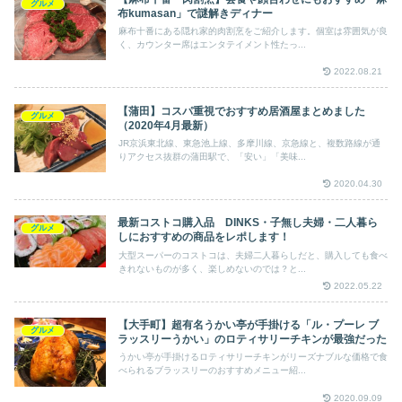
グルメ
布kumasan」で謎解きディナー
麻布十番にある隠れ家的肉割烹をご紹介します。個室は雰囲気が良
く、カウンター席はエンタテイメント性たっ...
2022.08.21
【蒲田】コスパ重視でおすすめ居酒屋まとめました
グルメ
（2020年4月最新）
JR京浜東北線、東急池上線、多摩川線、京急線と、複数路線が通
りアクセス抜群の蒲田駅で、「安い」「美味...
2020.04.30
最新コストコ購入品 DINKS・子無し夫婦・二人暮ら
グルメ
しにおすすめの商品をレポします！
大型スーパーのコストコは、夫婦二人暮らしだと、購入しても食べ
きれないものが多く、楽しめないのでは？と...
2022.05.22
【大手町】超有名うかい亭が手掛ける「ル・プーレ ブ
グルメ
ラッスリーうかい」のロティサリーチキンが最強だった
うかい亭が手掛けるロティサリーチキンがリーズナブルな価格で食
べられるブラッスリーのおすすめメニュー紹...
2020.09.09