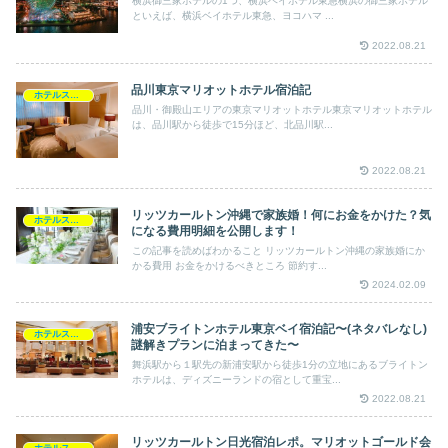
横浜御三家ホテルの1つ、横浜ベイホテル東急横浜の御三家ホテル
といえば、横浜ベイホテル東急、ヨコハマ ...
2022.08.21
品川東京マリオットホテル宿泊記
ホテルステイ
品川・御殿山エリアの東京マリオットホテル東京マリオットホテル
は、品川駅から徒歩で15分ほど、北品川駅...
2022.08.21
リッツカールトン沖縄で家族婚！何にお金をかけた？気
ホテルステイ
になる費用明細を公開します！
この記事を読めばわかること リッツカールトン沖縄の家族婚にか
かる費用 お金をかけるべきところ 節約す...
2024.02.09
浦安ブライトンホテル東京ベイ宿泊記〜(ネタバレなし)
ホテルステイ
謎解きプランに泊まってきた〜
舞浜駅から１駅先の新浦安駅から徒歩1分の立地にあるブライトン
ホテルは、ディズニーランドの宿として重宝...
2022.08.21
リッツカールトン日光宿泊レポ。マリオットゴールド会
ホテルステイ